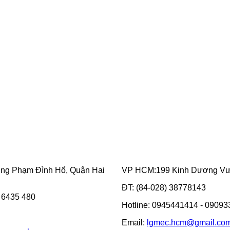
ờng Phạm Đình Hổ, Quận Hai
VP HCM:199 Kinh Dương Vươ
ĐT: (84-028) 38778143
3 6435 480
Hotline: 0945441414 - 0909
Email:
lgmec.hcm@gmail.co