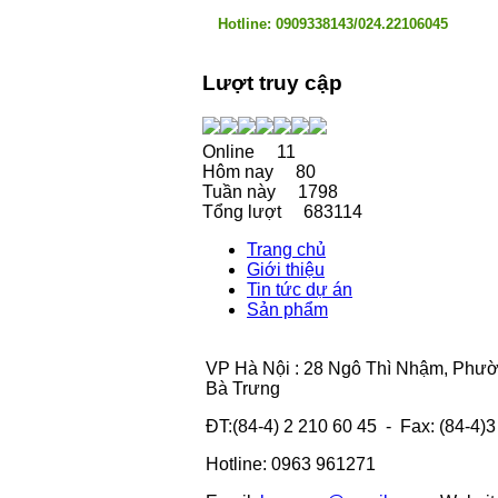
Hotline: 0909338143/024.22106045
Lượt truy cập
Online
11
Hôm nay
80
Tuần này
1798
Tổng lượt
683114
Trang chủ
Giới thiệu
Tin tức dự án
Sản phẩm
VP Hà Nội : 28 Ngô Thì Nhậm, Phư
Bà Trưng
ĐT:(84-4) 2 210 60 45 - Fax: (84-4)
Hotline: 0963 961271