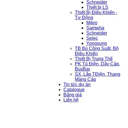
Schneider
Thiết bị LS
Thiết Bị Điều Khiển -
Tự Động
Mikro
Samwha
Schneider
Selec
Yongsung
TB Bù Công Suất, Bộ
Điều Khiển
Thiết Bị Trung Thế
PK Tủ Điện, Dây Cáp,
BusBar
SX, Lắp TĐiện, Thang
Máng Cáp
Tin tức dự án
Catalogue
Bảng giá
Liên hệ