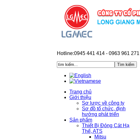
Hotline:0945 441 414 - 0963 961 271
Trang chủ
Giới thiệu
Sơ lược về công ty
Sơ đồ tổ chức, định
hướng phát triển
Sản phẩm
Thiết Bị Đóng Cát Hạ
Thế, ATS
Mitsu