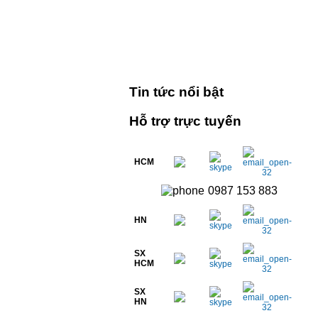
Tin tức nổi bật
Hỗ trợ trực tuyến
HCM
0987 153 883
HN
SX
HCM
SX
HN