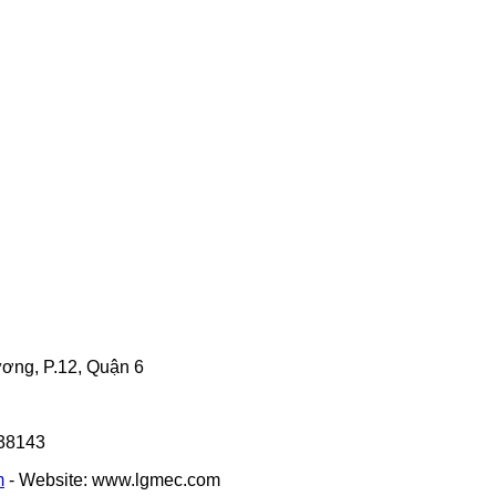
ng, P.12, Quận 6
338143
m
- Website: www.lgmec.com