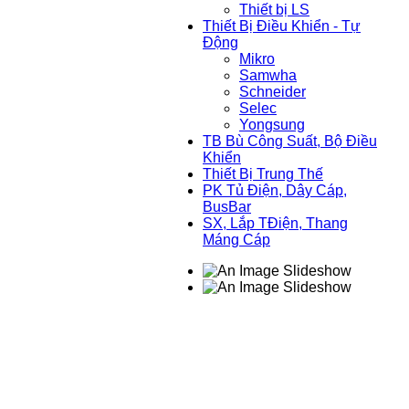
Thiết bị LS
Thiết Bị Điều Khiển - Tự
Động
Mikro
Samwha
Schneider
Selec
Yongsung
TB Bù Công Suất, Bộ Điều
Khiển
Thiết Bị Trung Thế
PK Tủ Điện, Dây Cáp,
BusBar
SX, Lắp TĐiện, Thang
Máng Cáp