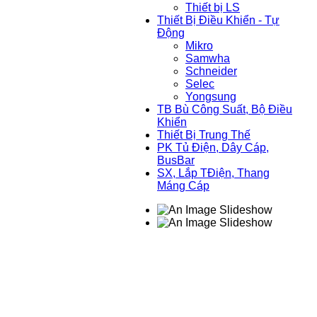
Thiết bị LS
Thiết Bị Điều Khiển - Tự
Động
Mikro
Samwha
Schneider
Selec
Yongsung
TB Bù Công Suất, Bộ Điều
Khiển
Thiết Bị Trung Thế
PK Tủ Điện, Dây Cáp,
BusBar
SX, Lắp TĐiện, Thang
Máng Cáp