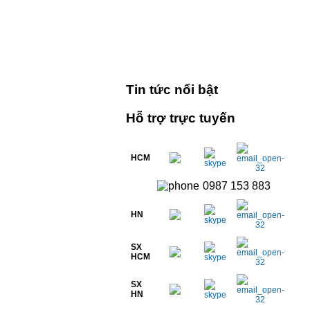
Tin tức nổi bật
Hỗ trợ trực tuyến
HCM
0987 153 883
HN
SX
HCM
SX
HN