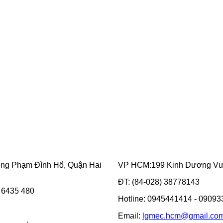
ờng Phạm Đình Hổ, Quận Hai
VP HCM:199 Kinh Dương Vươ
ĐT: (84-028) 38778143
3 6435 480
Hotline: 0945441414 - 0909
Email:
lgmec.hcm@gmail.co