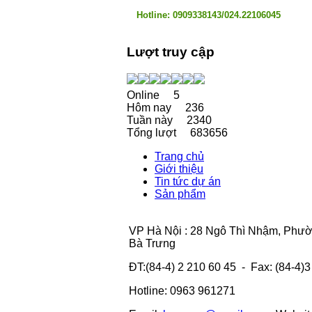
Hotline: 0909338143/024.22106045
Lượt truy cập
Online
5
Hôm nay
236
Tuần này
2340
Tổng lượt
683656
Trang chủ
Giới thiệu
Tin tức dự án
Sản phẩm
VP Hà Nội : 28 Ngô Thì Nhậm, Phư
Bà Trưng
ĐT:(84-4) 2 210 60 45 - Fax: (84-4)
Hotline: 0963 961271