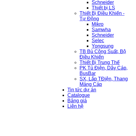
Schneider
Thiết bị LS
Thiết Bị Điều Khiển -
Tự Động
Mikro
Samwha
Schneider
Selec
Yongsung
TB Bù Công Suất, Bộ
Điều Khiển
Thiết Bị Trung Thế
PK Tủ Điện, Dây Cáp,
BusBar
SX, Lắp TĐiện, Thang
Máng Cáp
Tin tức dự án
Catalogue
Bảng giá
Liên hệ