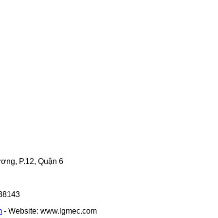
ng, P.12, Quận 6
338143
m
- Website: www.lgmec.com