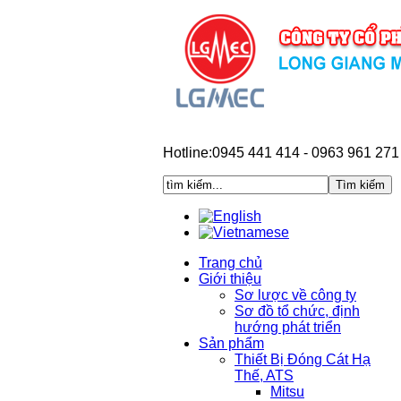
Hotline:0945 441 414 - 0963 961 271
Trang chủ
Giới thiệu
Sơ lược về công ty
Sơ đồ tổ chức, định
hướng phát triển
Sản phẩm
Thiết Bị Đóng Cát Hạ
Thế, ATS
Mitsu