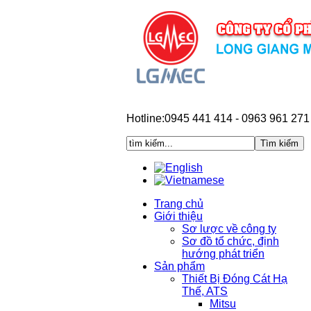
Hotline:0945 441 414 - 0963 961 271
Trang chủ
Giới thiệu
Sơ lược về công ty
Sơ đồ tổ chức, định
hướng phát triển
Sản phẩm
Thiết Bị Đóng Cát Hạ
Thế, ATS
Mitsu