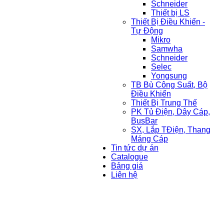
Schneider
Thiết bị LS
Thiết Bị Điều Khiển -
Tự Động
Mikro
Samwha
Schneider
Selec
Yongsung
TB Bù Công Suất, Bộ
Điều Khiển
Thiết Bị Trung Thế
PK Tủ Điện, Dây Cáp,
BusBar
SX, Lắp TĐiện, Thang
Máng Cáp
Tin tức dự án
Catalogue
Bảng giá
Liên hệ