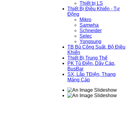
Thiết bị LS
Thiết Bị Điều Khiển - Tự
Động
Mikro
Samwha
Schneider
Selec
Yongsung
TB Bù Công Suất, Bộ Điều
Khiển
Thiết Bị Trung Thế
PK Tủ Điện, Dây Cáp,
BusBar
SX, Lắp TĐiện, Thang
Máng Cáp