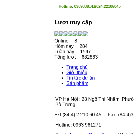
Hotline: 0909338143/024.22106045
Lượt truy cập
Online
8
Hôm nay
284
Tuần này
1547
Tổng lượt
682863
Trang chủ
Giới thiệu
Tin tức dự án
Sản phẩm
VP Hà Nội : 28 Ngô Thì Nhậm, Phư
Bà Trưng
ĐT:(84-4) 2 210 60 45 - Fax: (84-4)
Hotline: 0963 961271