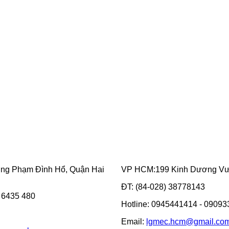
ờng Phạm Đình Hổ, Quận Hai
VP HCM:199 Kinh Dương Vươ
ĐT: (84-028) 38778143
3 6435 480
Hotline: 0945441414 - 0909
Email:
lgmec.hcm@gmail.co