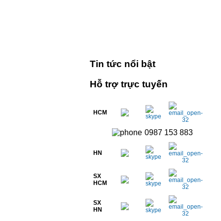
Tin tức nổi bật
Hỗ trợ trực tuyến
HCM
0987 153 883
HN
SX
HCM
SX
HN