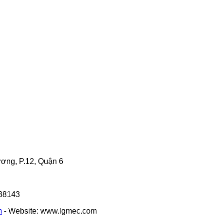
ng, P.12, Quận 6
338143
m
- Website: www.lgmec.com