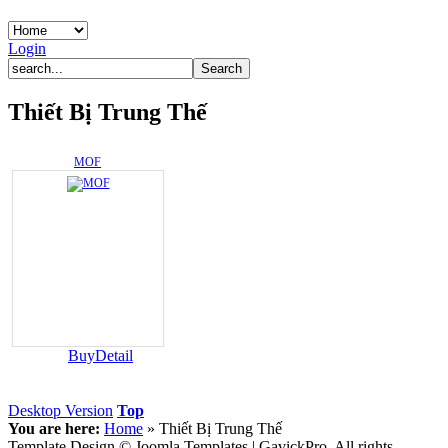
Login
Thiết Bị Trung Thế
MOF
Buy
Detail
Desktop Version
Top
You are here:
Home
»
Thiết Bị Trung Thế
Template Design © Joomla Templates | GavickPro. All rights