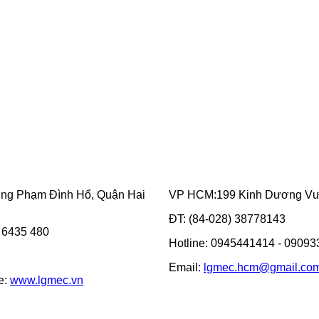
ờng Phạm Đình Hổ, Quận Hai
VP HCM:199 Kinh Dương Vươ
ĐT: (84-028) 38778143
3 6435 480
Hotline: 0945441414 - 0909
Email:
lgmec.hcm@gmail.co
e:
www.lgmec.vn