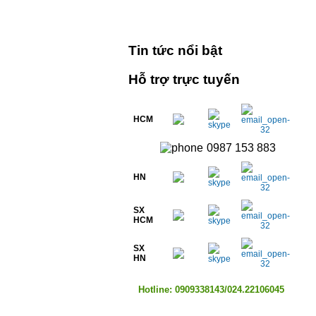
Tin tức nổi bật
Hỗ trợ trực tuyến
HCM
0987 153 883
HN
SX
HCM
SX
HN
Hotline: 0909338143/024.22106045