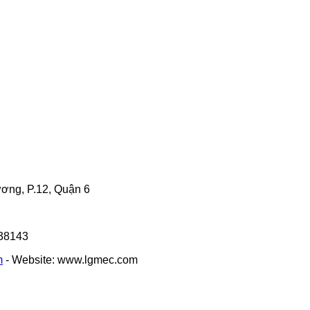
ng, P.12, Quận 6
338143
m
- Website: www.lgmec.com