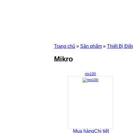
Trang chủ
»
Sản phẩm
»
Thiết Bị Đi
Mikro
mx100
Mua hàng
Chi tiết