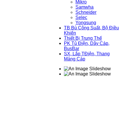
Mikro
Samwha
Schneider
Selec
Yongsung
TB Bù Công Suất, Bộ Điều
Khiển
Thiết Bị Trung Thế
PK Tủ Điện, Dây Cáp,
BusBar
SX, Lắp TĐiện, Thang
Máng Cáp