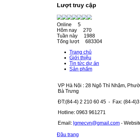
Lượt truy cập
Online
5
Hôm nay
270
Tuần này
1988
Tổng lượt
683304
Trang chủ
Giới thiệu
Tin tức dự án
Sản phẩm
VP Hà Nội : 28 Ngô Thì Nhậm, Phư
Bà Trưng
ĐT:(84-4) 2 210 60 45 - Fax: (84-4)
Hotline: 0963 961271
Email:
lgmecvn@gmail.com
- Websit
Đầu trang