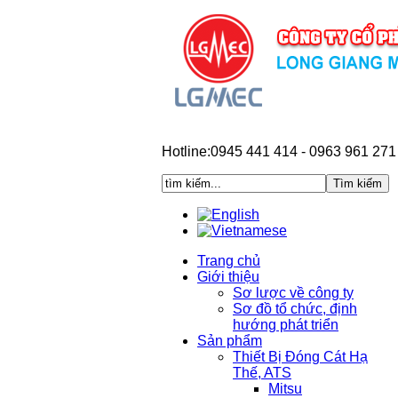
Hotline:0945 441 414 - 0963 961 271
Trang chủ
Giới thiệu
Sơ lược về công ty
Sơ đồ tổ chức, định
hướng phát triển
Sản phẩm
Thiết Bị Đóng Cát Hạ
Thế, ATS
Mitsu