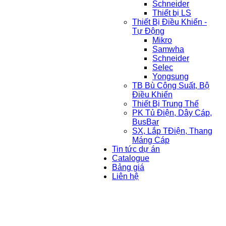
Schneider
Thiết bị LS
Thiết Bị Điều Khiển -
Tự Động
Mikro
Samwha
Schneider
Selec
Yongsung
TB Bù Công Suất, Bộ
Điều Khiển
Thiết Bị Trung Thế
PK Tủ Điện, Dây Cáp,
BusBar
SX, Lắp TĐiện, Thang
Máng Cáp
Tin tức dự án
Catalogue
Bảng giá
Liên hệ