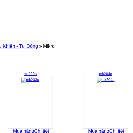
ều Khiển - Tự Động
»
Mikro
mk233a
mk204a
Mua hàng
Chi tiết
Mua hàng
Chi tiết