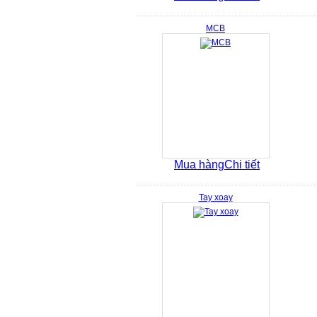
MCB
Mua hàng
Chi tiết
Tay xoay