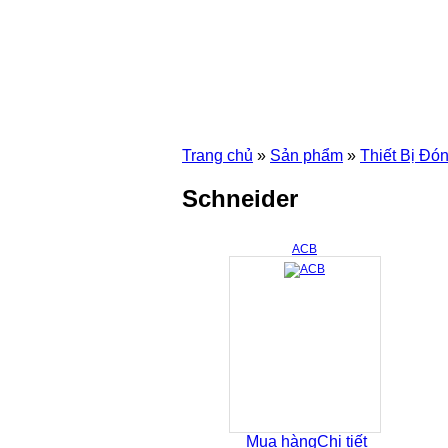
Trang chủ
»
Sản phẩm
»
Thiết Bị Đó
Schneider
ACB
Mua hàng
Chi tiết