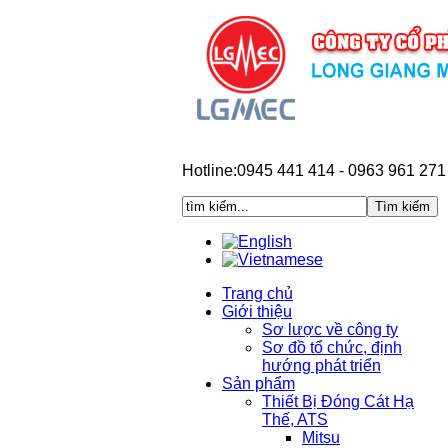
Hotline:0945 441 414 - 0963 961 271
Trang chủ
Giới thiệu
Sơ lược về công ty
Sơ đồ tổ chức, định
hướng phát triển
Sản phẩm
Thiết Bị Đóng Cát Hạ
Thế, ATS
Mitsu