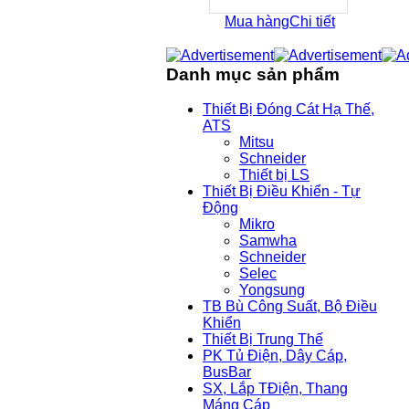
Mua hàng
Chi tiết
Danh mục sản phẩm
Thiết Bị Đóng Cát Hạ Thế,
ATS
Mitsu
Schneider
Thiết bị LS
Thiết Bị Điều Khiển - Tự
Động
Mikro
Samwha
Schneider
Selec
Yongsung
TB Bù Công Suất, Bộ Điều
Khiển
Thiết Bị Trung Thế
PK Tủ Điện, Dây Cáp,
BusBar
SX, Lắp TĐiện, Thang
Máng Cáp