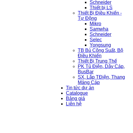
Schneider
Thiết bị LS
Thiết Bị Điều Khiển -
Tự Động
Mikro
Samwha
Schneider
Selec
Yongsung
TB Bù Công Suất, Bộ
Điều Khiển
Thiết Bị Trung Thế
PK Tủ Điện, Dây Cáp,
BusBar
SX, Lắp TĐiện, Thang
Máng Cáp
Tin tức dự án
Catalogue
Bảng giá
Liên hệ