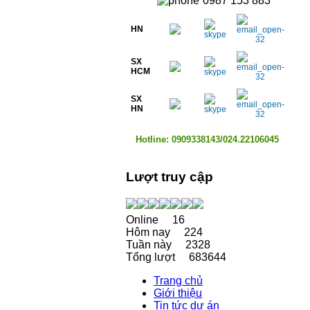
0987 153 883
HN
SX
HCM
SX
HN
Hotline: 0909338143/024.22106045
Lượt truy cập
Online
16
Hôm nay
224
Tuần này
2328
Tổng lượt
683644
Trang chủ
Giới thiệu
Tin tức dự án