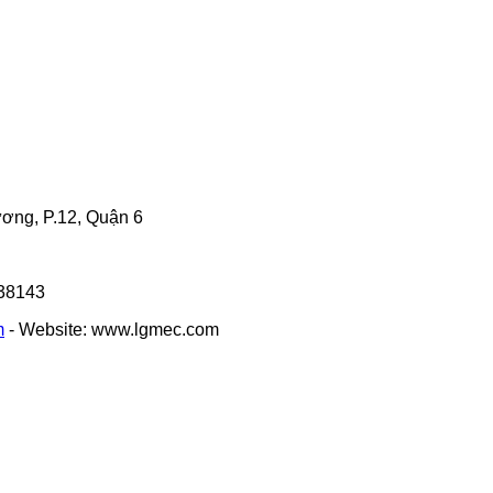
ng, P.12, Quận 6
338143
m
- Website: www.lgmec.com