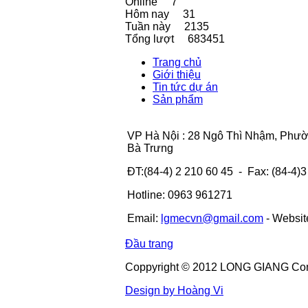
Online
7
Hôm nay
31
Tuần này
2135
Tổng lượt
683451
Trang chủ
Giới thiệu
Tin tức dự án
Sản phẩm
VP Hà Nội : 28 Ngô Thì Nhậm, Phư
Bà Trưng
ĐT:(84-4) 2 210 60 45 - Fax: (84-4)
Hotline: 0963 961271
Email:
lgmecvn@gmail.com
- Websit
Đầu trang
Coppyright © 2012 LONG GIANG C
Design by Hoàng Vi