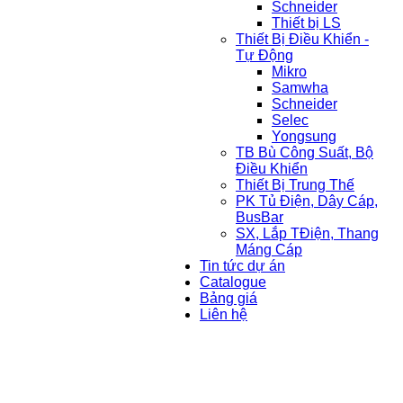
Schneider
Thiết bị LS
Thiết Bị Điều Khiển -
Tự Động
Mikro
Samwha
Schneider
Selec
Yongsung
TB Bù Công Suất, Bộ
Điều Khiển
Thiết Bị Trung Thế
PK Tủ Điện, Dây Cáp,
BusBar
SX, Lắp TĐiện, Thang
Máng Cáp
Tin tức dự án
Catalogue
Bảng giá
Liên hệ