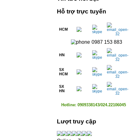
Hỗ trợ trực tuyến
HCM
0987 153 883
HN
SX
HCM
SX
HN
Hotline: 0909338143/024.22106045
Lượt truy cập