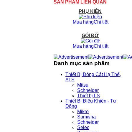
SẢN PHẨM LIÊN QUAN
PHỤ KIỆN
Mua hàng
Chi tiết
GỐI ĐỠ
Mua hàng
Chi tiết
Danh mục sản phẩm
Thiết Bị Đóng Cát Hạ Thế,
ATS
Mitsu
Schneider
Thiết bị LS
Thiết Bị Điều Khiển - Tự
Động
Mikro
Samwha
Schneider
Selec