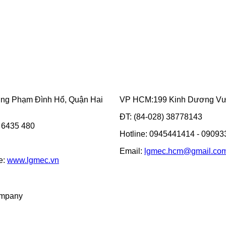
ờng Phạm Đình Hổ, Quận Hai
VP HCM:199 Kinh Dương Vươ
ĐT: (84-028) 38778143
3 6435 480
Hotline: 0945441414 - 0909
Email:
lgmec.hcm@gmail.co
e:
www.lgmec.vn
ompany