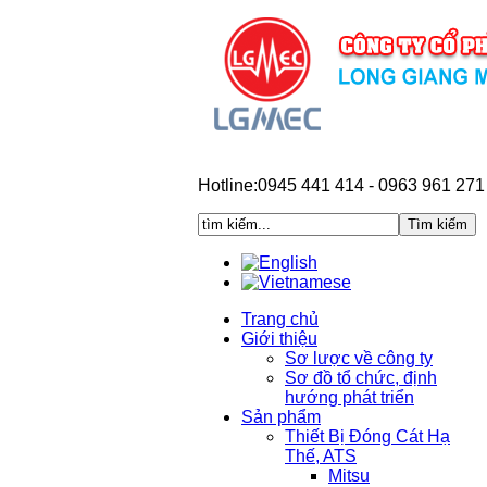
Hotline:0945 441 414 - 0963 961 271
Trang chủ
Giới thiệu
Sơ lược về công ty
Sơ đồ tổ chức, định
hướng phát triển
Sản phẩm
Thiết Bị Đóng Cát Hạ
Thế, ATS
Mitsu