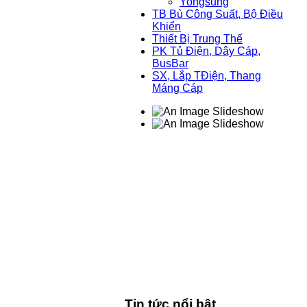
Yongsung
TB Bù Công Suất, Bộ Điều
Khiển
Thiết Bị Trung Thế
PK Tủ Điện, Dây Cáp,
BusBar
SX, Lắp TĐiện, Thang
Máng Cáp
Tin tức nổi bật