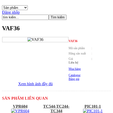
Đăng nhập
VAF36
VAF36
Mã sản phẩm
:
Hãng sản xuất
:
Giá
:
Liên hệ
Mua hàng
Catalogue
Bảng giá
Xem hình ảnh đầy đủ
SẢN PHẨM LIÊN QUAN
VPR604
TC544-TC244-
PIC101-1
TC344