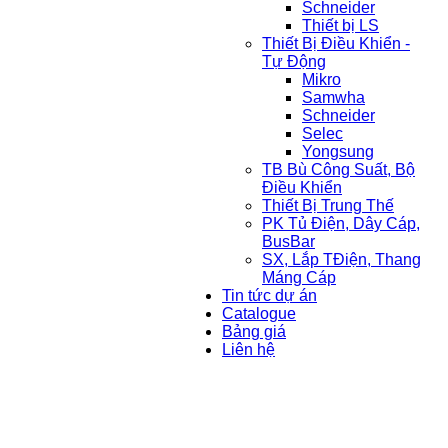
Schneider
Thiết bị LS
Thiết Bị Điều Khiển -
Tự Động
Mikro
Samwha
Schneider
Selec
Yongsung
TB Bù Công Suất, Bộ
Điều Khiển
Thiết Bị Trung Thế
PK Tủ Điện, Dây Cáp,
BusBar
SX, Lắp TĐiện, Thang
Máng Cáp
Tin tức dự án
Catalogue
Bảng giá
Liên hệ