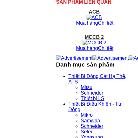
SẢN PHẨM LIÊN QUAN
ACB
Mua hàng
Chi tiết
MCCB 2
Mua hàng
Chi tiết
Danh mục sản phẩm
Thiết Bị Đóng Cát Hạ Thế,
ATS
Mitsu
Schneider
Thiết bị LS
Thiết Bị Điều Khiển - Tự
Động
Mikro
Samwha
Schneider
Selec
Yongsung