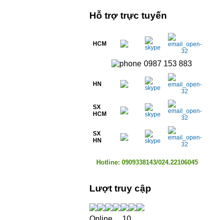
Hỗ trợ trực tuyến
HCM
0987 153 883
HN
SX
HCM
SX
HN
Hotline: 0909338143/024.22106045
Lượt truy cập
Online
10