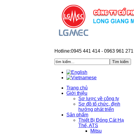
Hotline:0945 441 414 - 0963 961 271
Trang chủ
Giới thiệu
Sơ lược về công ty
Sơ đồ tổ chức, định
hướng phát triển
Sản phẩm
Thiết Bị Đóng Cát Hạ
Thế, ATS
Mitsu