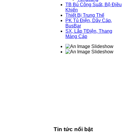
TB Bù Công Suất, Bộ Điều
Khiển
Thiết Bị Trung Thế
PK Tủ Điện, Dây Cáp,
BusBar
SX, Lắp TĐiện, Thang
Máng Cáp
Tin tức nổi bật